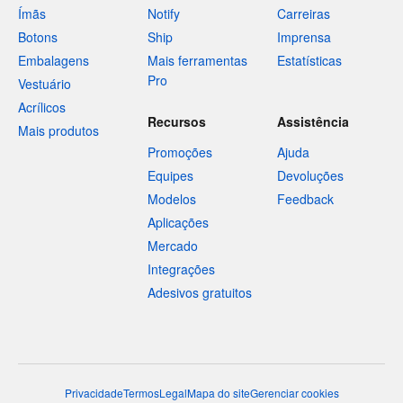
Ímãs
Notify
Carreiras
Botons
Ship
Imprensa
Embalagens
Mais ferramentas
Estatísticas
Pro
Vestuário
Acrílicos
Recursos
Assistência
Mais produtos
Promoções
Ajuda
Equipes
Devoluções
Modelos
Feedback
Aplicações
Mercado
Integrações
Adesivos gratuitos
Privacidade
Termos
Legal
Mapa do site
Gerenciar cookies