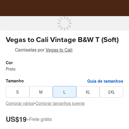
Vegas to Cali Vintage B&W T (Soft)
Camisetas
por
Vegas to Cali
Cor
Preto
Tamanho
Guia de tamanhos
S
M
L
XL
2XL
Comprar vários
•
Comprar tamanhos juvenis
US$19
+
Frete grátis