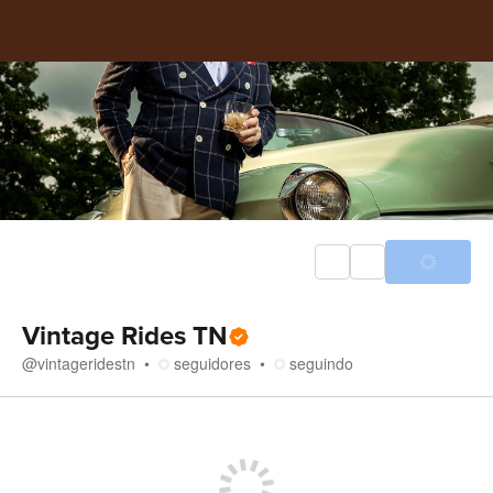
Vintage Rides TN
@
vintageridestn
seguidores
seguindo
Loja