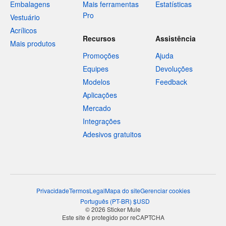
Embalagens
Mais ferramentas
Estatísticas
Pro
Vestuário
Acrílicos
Recursos
Assistência
Mais produtos
Promoções
Ajuda
Equipes
Devoluções
Modelos
Feedback
Aplicações
Mercado
Integrações
Adesivos gratuitos
Privacidade
Termos
Legal
Mapa do site
Gerenciar cookies
Português
(
PT-BR
)
$
USD
© 2026 Sticker Mule
Este site é protegido por reCAPTCHA