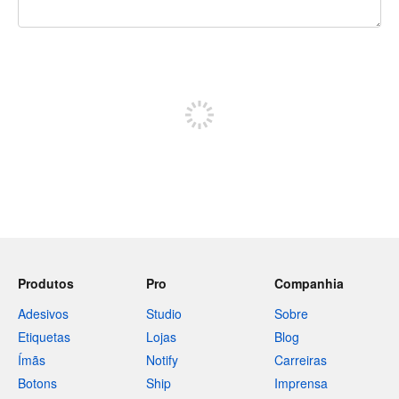
240 caracteres restando
Inscreva-se para postar
Produtos
Pro
Companhia
Adesivos
Studio
Sobre
Etiquetas
Lojas
Blog
Ímãs
Notify
Carreiras
Botons
Ship
Imprensa