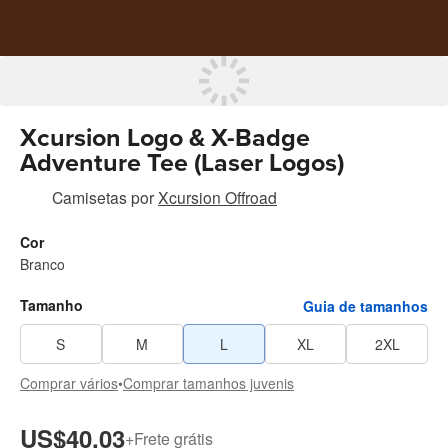
Xcursion Logo & X-Badge
Adventure Tee (Laser Logos)
Camisetas
por
Xcursion Offroad
Cor
Branco
Tamanho
Guia de tamanhos
S
M
L
XL
2XL
Comprar vários
•
Comprar tamanhos juvenis
US$40.03
+
Frete grátis