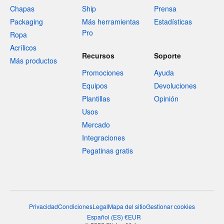
Chapas
Ship
Prensa
Packaging
Más herramientas
Estadísticas
Pro
Ropa
Acrílicos
Recursos
Soporte
Más productos
Promociones
Ayuda
Equipos
Devoluciones
Plantillas
Opinión
Usos
Mercado
Integraciones
Pegatinas gratis
Privacidad
Condiciones
Legal
Mapa del sitio
Gestionar cookies
Español
(
ES
)
€
EUR