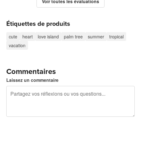
Voir toutes les évaluations
Étiquettes de produits
cute
heart
love island
palm tree
summer
tropical
vacation
Commentaires
Laissez un commentaire
240 caractères restants
Inscrivez-vous pour publier