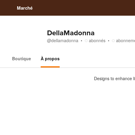
Marché
DellaMadonna
@
dellamadonna
abonnés
abonnem
Boutique
À propos
À propos
Designs to enhance liv