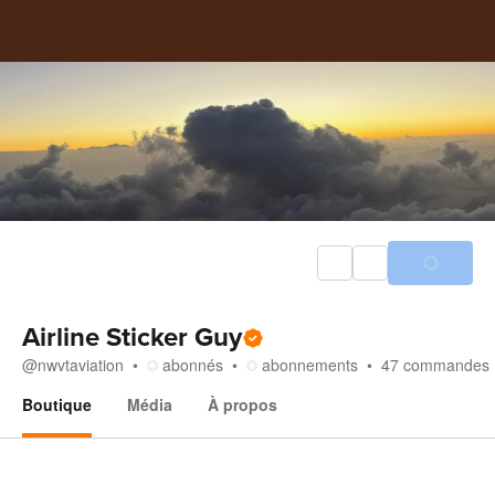
Airline Sticker Guy
@
nwvtaviation
abonnés
abonnements
47
commandes
Boutique
Média
À propos
Boutique