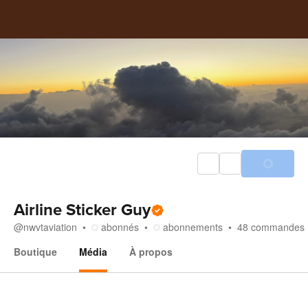
Airline Sticker Guy
@
nwvtaviation
abonnés
abonnements
48
commandes
Boutique
Média
À propos
Média