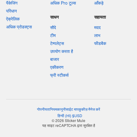
पैकेजिंग
अधिक Pro टूल्स
आँकड़े
परिधान
साधन
सहायता
ऐक्रेलिक
अधिक प्रोडक्ट्स
सौदे
मदद
टीम
लाभ
टेम्पलेट्स
फीडबैक
उपयोग करता है
बाजार
एकीकरण
फ्री स्टीकर्स
गोपनीयता
नियम
कानूनी
साईट माप
कुकीज़ मैनेज करें
हिन्दी
(
HI
)
$
USD
© 2026 Sticker Mule
यह साइट reCAPTCHA द्वारा सुरक्षित है