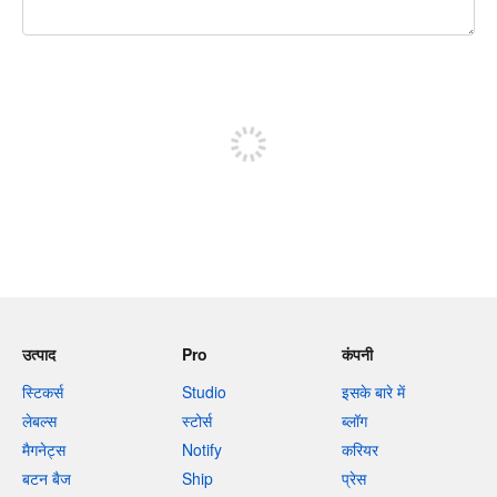
शेष वर्णों 240
पोस्ट करने के लिए साइन अप करें
उत्पाद
Pro
कंपनी
स्टिकर्स
Studio
इसके बारे में
लेबल्स
स्टोर्स
ब्लॉग
मैगनेट्स
Notify
करियर
बटन बैज
Ship
प्रेस