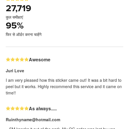
27,719
कुल समीक्षाएं
95
%
फिर से ऑर्डर करना चाहेंगे
Awesome
Juri Love
I am very pleased how this sticker came out! It was a bit hard to
peel but it works. Highly recommend this service and it came on
time!!
As always.....
Ruinthyname@hotmail.com
...SM knocks it out of the park. My OG order was lost by ups.