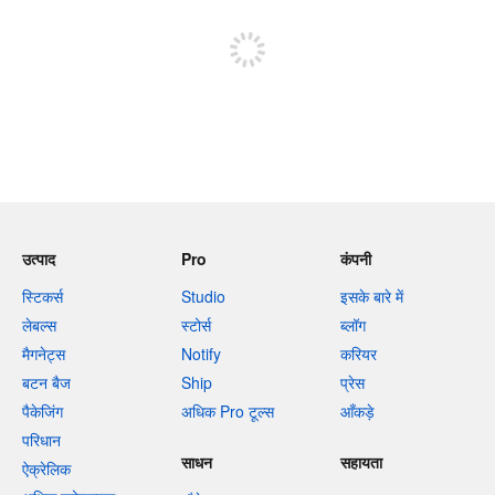
पोस्ट करने के लिए साइन अप करें
उत्पाद
Pro
कंपनी
स्टिकर्स
Studio
इसके बारे में
लेबल्स
स्टोर्स
ब्लॉग
मैगनेट्स
Notify
करियर
बटन बैज
Ship
प्रेस
पैकेजिंग
अधिक Pro टूल्स
आँकड़े
परिधान
साधन
सहायता
ऐक्रेलिक