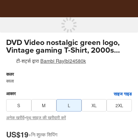
DVD Video nostalgic green logo,
Vintage gaming T-Shirt, 2000s
aesthetic, Retro good shirts tiedye
टी-शर्ट्स
द्वारा
Bambi Raylbl24580k
mugshot shirt breezy shirt Cotton
Menswear
कलर
काला
आकार
साइज गाइड
S
M
L
XL
2XL
अनेक खरीदें
•
युथ साइज की खरीदारी करें
US$19
+
निःशुल्क शिपिंग