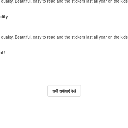
quality. Beautiful, easy to read and the stickers last all year on the kid
lity
quality. Beautiful, easy to read and the stickers last all year on the kid
at!
सभी समीक्षाएं देखें