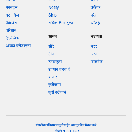
मैगनेट्स
Notify
करियर
बटन बैज
Ship
प्रेस
पैकेजिंग
अधिक Pro टूल्स
आँकड़े
परिधान
साधन
सहायता
ऐक्रेलिक
अधिक प्रोडक्ट्स
सौदे
मदद
टीम
लाभ
टेम्पलेट्स
फीडबैक
उपयोग करता है
बाजार
एकीकरण
फ्री स्टीकर्स
गोपनीयता
नियम
कानूनी
साईट माप
कुकीज़ मैनेज करें
हिन्दी
(
HI
)
$
USD