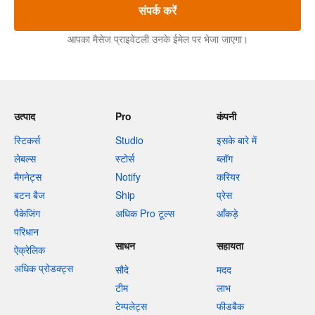
संपर्क करें
आपका मैसेज प्राइवेटली उनके ईमेल पर भेजा जाएगा।
उत्पाद
Pro
कंपनी
स्टिकर्स
Studio
इसके बारे में
लेबल्स
स्टोर्स
ब्लॉग
मैगनेट्स
Notify
करियर
बटन बैज
Ship
प्रेस
पैकेजिंग
अधिक Pro टूल्स
आँकड़े
परिधान
साधन
सहायता
ऐक्रेलिक
अधिक प्रोडक्ट्स
सौदे
मदद
टीम
लाभ
टेम्पलेट्स
फीडबैक