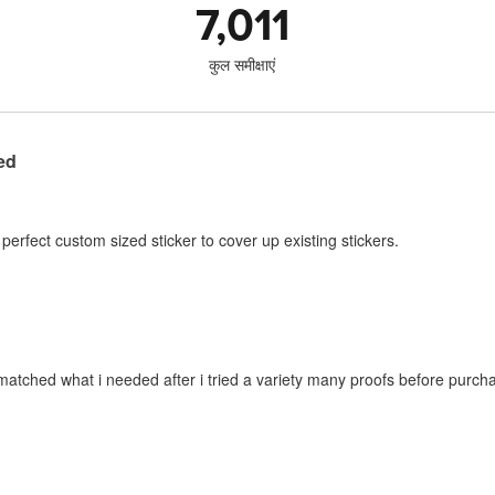
7,011
कुल समीक्षाएं
ed
perfect custom sized sticker to cover up existing stickers.
atched what i needed after i tried a variety many proofs before purcha