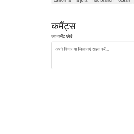
california
la jolla
nudibranch
ocean
कमैंट्स
एक कमेंट छोड़ें
शेष वर्णों 240