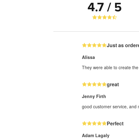
4.7 / 5
Just as order
Alissa
They were able to create the 
great
Jenny Firth
good customer service, and m
Perfect
Adam Lagaly