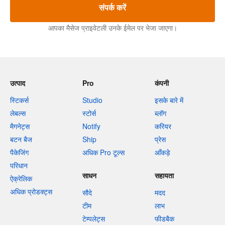
संपर्क करें
आपका मैसेज प्राइवेटली उनके ईमेल पर भेजा जाएगा।
उत्पाद
Pro
कंपनी
स्टिकर्स
Studio
इसके बारे में
लेबल्स
स्टोर्स
ब्लॉग
मैगनेट्स
Notify
करियर
बटन बैज
Ship
प्रेस
पैकेजिंग
अधिक Pro टूल्स
आँकड़े
परिधान
साधन
सहायता
ऐक्रेलिक
अधिक प्रोडक्ट्स
सौदे
मदद
टीम
लाभ
टेम्पलेट्स
फीडबैक