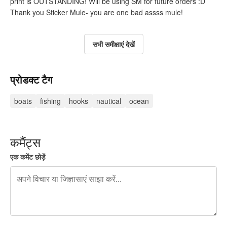
print is OUTSTANDING! Will be using SM for future orders :D
Thank you Sticker Mule- you are one bad assss mule!
सभी समीक्षाएं देखें
प्रोडक्ट टैग
boats
fishing
hooks
nautical
ocean
कमैंट्स
एक कमेंट छोड़ें
शेष वर्णों 240