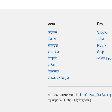
उत्पाद
Pro
स्टिकर्स
Studio
लेबल्स
स्टोर्स
मैगनेट्स
Notify
बटन बैज
Ship
पैकेजिंग
अधिक Pro 
परिधान
ऐक्रेलिक
अधिक प्रोडक्ट्स
© 2026 Sticker Mule
गोपनीयता
नियम
कानूनी
साईट माप
कु
यह साइट reCAPTCHA द्वारा सुरक्षित है