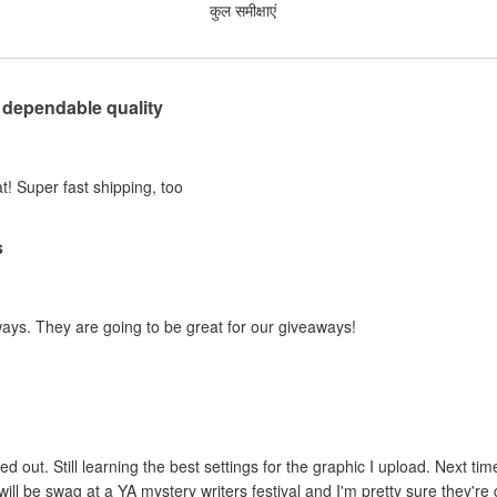
कुल समीक्षाएं
 dependable quality
t! Super fast shipping, too
s
ways. They are going to be great for our giveaways!
ed out. Still learning the best settings for the graphic I upload. Next tim
ill be swag at a YA mystery writers festival and I'm pretty sure they're g