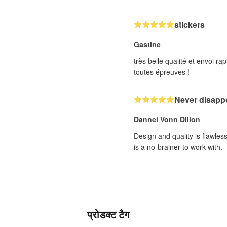
stickers
Gastine
très belle qualité et envoi 
toutes épreuves !
Never disappo
Dannel Vonn Dillon
Design and quality is flawle
is a no-brainer to work with.
प्रोडक्ट टैग