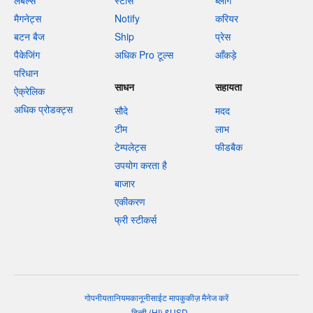
लेबल्स
स्टोर्स
ब्लॉग
मैगनेट्स
Notify
करियर
बटन बैज
Ship
प्रेस
पैकेजिंग
अधिक Pro टूल्स
आँकड़े
परिधान
साधन
सहायता
ऐक्रेलिक
अधिक प्रोडक्ट्स
सौदे
मदद
टीम
लाभ
टेम्पलेट्स
फीडबैक
उपयोग करता है
बाजार
एकीकरण
फ्री स्टीकर्स
गोपनीयता
नियम
कानूनी
साईट माप
कुकीज़ मैनेज करें
हिन्दी
(
HI
)
$
USD