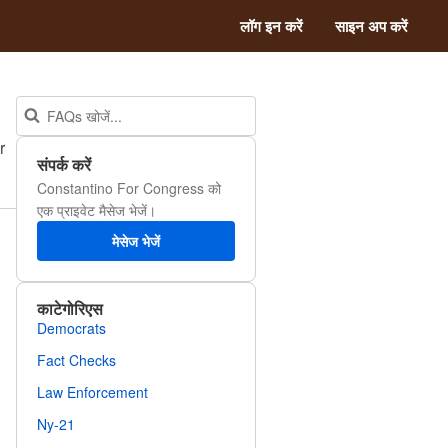
लॉग इन करें
साइन अप करें
r
संपर्क करें
Constantino For Congress को
एक प्राइवेट मैसेज भेजें।
मेसेज भेजें
काटेगोरिएस
Democrats
Fact Checks
Law Enforcement
Ny-21