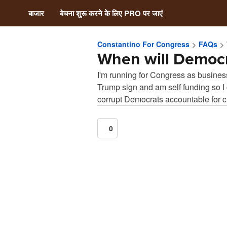
बाजार
बेचना शुरू करने के लिए PRO पर जाएं
Constantino For Congress
FAQs
When will Democr
I'm running for Congress as business 
Trump sign and am self funding so I ca
corrupt Democrats accountable for 
0