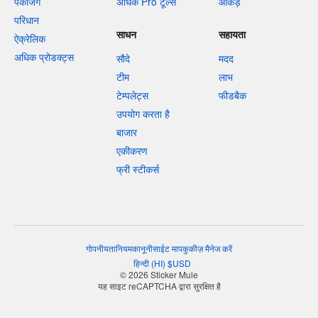
पैकेजिंग
अधिक Pro टूल्स
आँकड़े
परिधान
साधन
सहायता
ऐक्रेलिक
अधिक प्रोडक्ट्स
सौदे
मदद
टीम
लाभ
टेम्पलेट्स
फीडबैक
उपयोग करता है
बाजार
एकीकरण
फ्री स्टीकर्स
गोपनीयता
नियम
कानूनी
साईट माप
कुकीज़ मैनेज करें
हिन्दी
(
HI
)
$
USD
© 2026 Sticker Mule
यह साइट reCAPTCHA द्वारा सुरक्षित है