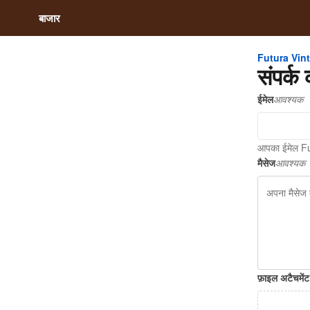
बाजार
Futura Vin
संपर्क 
ईमेल
आवश्यक
आपका ईमेल Fu
मैसेज
आवश्यक
फ़ाइल अटैचमेंट