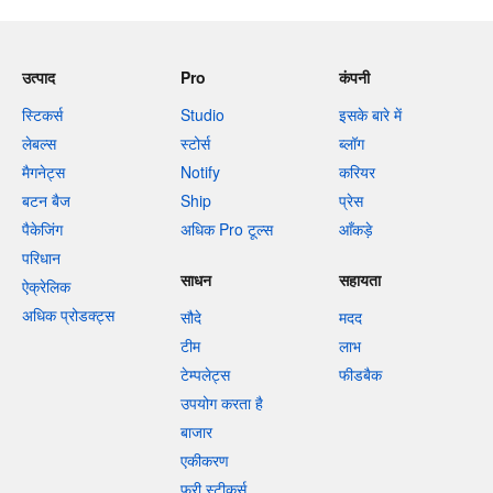
उत्पाद
Pro
कंपनी
स्टिकर्स
Studio
इसके बारे में
लेबल्स
स्टोर्स
ब्लॉग
मैगनेट्स
Notify
करियर
बटन बैज
Ship
प्रेस
पैकेजिंग
अधिक Pro टूल्स
आँकड़े
परिधान
साधन
सहायता
ऐक्रेलिक
अधिक प्रोडक्ट्स
सौदे
मदद
टीम
लाभ
टेम्पलेट्स
फीडबैक
उपयोग करता है
बाजार
एकीकरण
फ्री स्टीकर्स