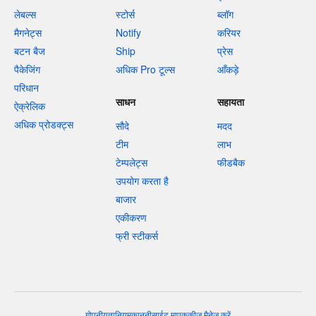
लेबल्स
स्टोर्स
ब्लॉग
मैगनेट्स
Notify
करियर
बटन बैज
Ship
प्रेस
पैकेजिंग
अधिक Pro टूल्स
आँकड़े
परिधान
साधन
सहायता
ऐक्रेलिक
अधिक प्रोडक्ट्स
सौदे
मदद
टीम
लाभ
टेम्पलेट्स
फीडबैक
उपयोग करता है
बाजार
एकीकरण
फ्री स्टीकर्स
गोपनीयता
नियम
कानूनी
साईट माप
कुकीज़ मैनेज करें