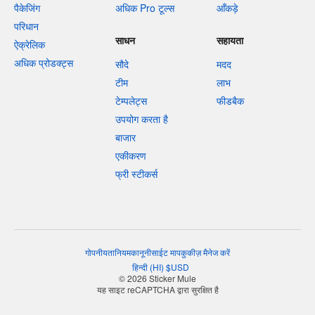
पैकेजिंग
अधिक Pro टूल्स
आँकड़े
परिधान
साधन
सहायता
ऐक्रेलिक
अधिक प्रोडक्ट्स
सौदे
मदद
टीम
लाभ
टेम्पलेट्स
फीडबैक
उपयोग करता है
बाजार
एकीकरण
फ्री स्टीकर्स
गोपनीयता
नियम
कानूनी
साईट माप
कुकीज़ मैनेज करें
हिन्दी
(
HI
)
$
USD
© 2026 Sticker Mule
यह साइट reCAPTCHA द्वारा सुरक्षित है