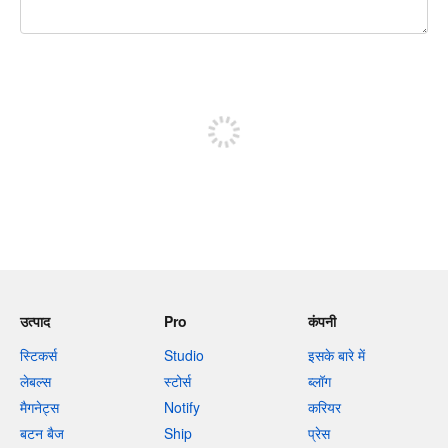
शेष वर्णों 240
पोस्ट करने के लिए साइन अप करें
उत्पाद
Pro
कंपनी
स्टिकर्स
Studio
इसके बारे में
लेबल्स
स्टोर्स
ब्लॉग
मैगनेट्स
Notify
करियर
बटन बैज
Ship
प्रेस