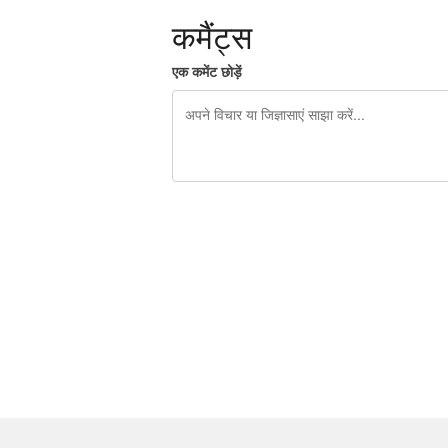
कमैंट्स
एक कमेंट छोड़ें
शेष वर्णों 240