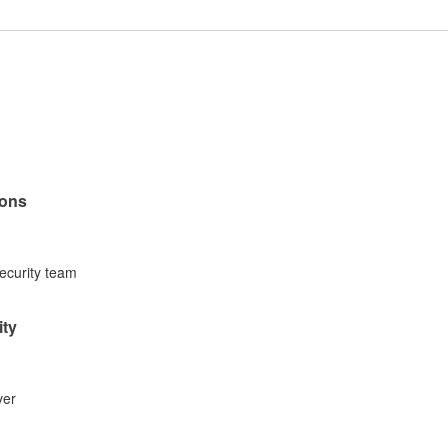
tons
security team
ity
ver