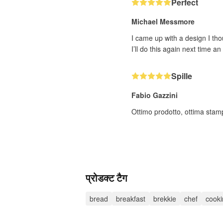
Perfect
Michael Messmore
I came up with a design I tho
I’ll do this again next time an 
Spille
Fabio Gazzini
Ottimo prodotto, ottima stam
प्रोडक्ट टैग
bread
breakfast
brekkie
chef
cooki