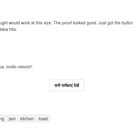
ught would work at this size. The proof looked good. Just got the buttons
idea hits.
pa, molto veloce!!
सभी समीक्षाएं देखें
ng
jam
kitchen
toast