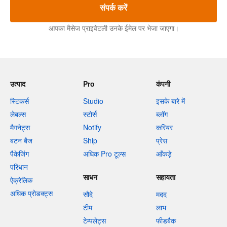
संपर्क करें
आपका मैसेज प्राइवेटली उनके ईमेल पर भेजा जाएगा।
उत्पाद
Pro
कंपनी
स्टिकर्स
Studio
इसके बारे में
लेबल्स
स्टोर्स
ब्लॉग
मैगनेट्स
Notify
करियर
बटन बैज
Ship
प्रेस
पैकेजिंग
अधिक Pro टूल्स
आँकड़े
परिधान
साधन
सहायता
ऐक्रेलिक
अधिक प्रोडक्ट्स
सौदे
मदद
टीम
लाभ
टेम्पलेट्स
फीडबैक