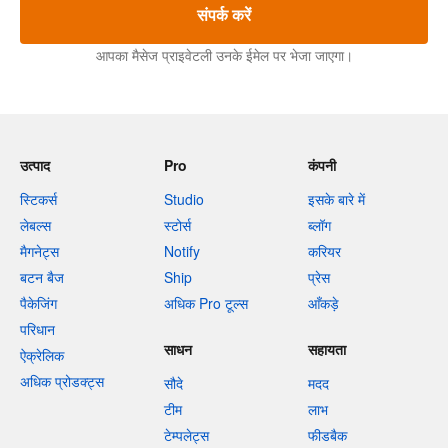
संपर्क करें
आपका मैसेज प्राइवेटली उनके ईमेल पर भेजा जाएगा।
उत्पाद
Pro
कंपनी
स्टिकर्स
Studio
इसके बारे में
लेबल्स
स्टोर्स
ब्लॉग
मैगनेट्स
Notify
करियर
बटन बैज
Ship
प्रेस
पैकेजिंग
अधिक Pro टूल्स
आँकड़े
परिधान
साधन
सहायता
ऐक्रेलिक
अधिक प्रोडक्ट्स
सौदे
मदद
टीम
लाभ
टेम्पलेट्स
फीडबैक