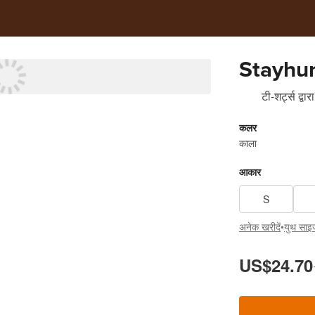
Stayhu
टी-शर्ट्स
द्वारा
कलर
काला
आकार
S
अनेक खरीदें
•
युथ साइज
US$24.70