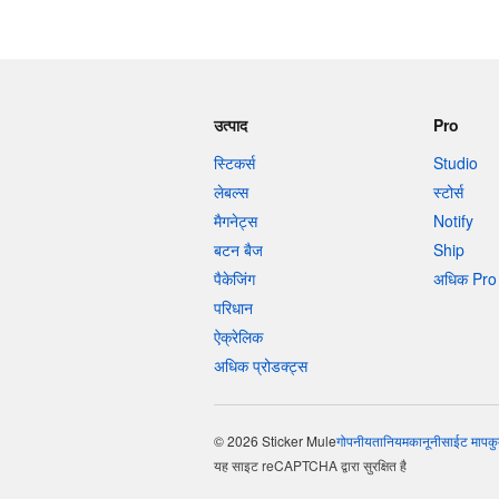
उत्पाद
Pro
स्टिकर्स
Studio
लेबल्स
स्टोर्स
मैगनेट्स
Notify
बटन बैज
Ship
पैकेजिंग
अधिक Pro 
परिधान
ऐक्रेलिक
अधिक प्रोडक्ट्स
© 2026 Sticker Mule
गोपनीयता
नियम
कानूनी
साईट माप
कु
यह साइट reCAPTCHA द्वारा सुरक्षित है