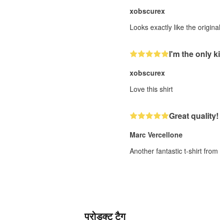
xobscurex
Looks exactly like the origin
I'm the only ki
xobscurex
Love this shirt
Great quality!
Marc Vercellone
Another fantastic t-shirt fro
प्रोडक्ट टैग