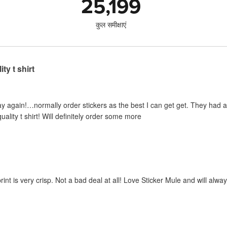
25,199
कुल समीक्षाएं
ty t shirt
y again!…normally order stickers as the best I can get get. They had a sp
uality t shirt! Will definitely order some more
print is very crisp. Not a bad deal at all! Love Sticker Mule and will al