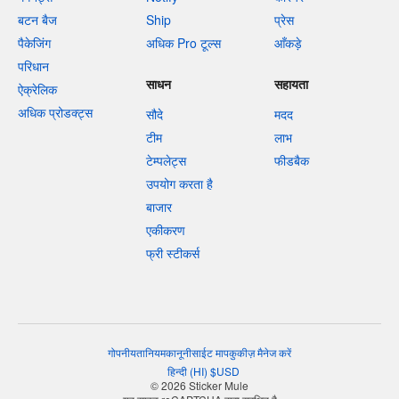
बटन बैज
Ship
प्रेस
पैकेजिंग
अधिक Pro टूल्स
आँकड़े
परिधान
साधन
सहायता
ऐक्रेलिक
अधिक प्रोडक्ट्स
सौदे
मदद
टीम
लाभ
टेम्पलेट्स
फीडबैक
उपयोग करता है
बाजार
एकीकरण
फ्री स्टीकर्स
गोपनीयता
नियम
कानूनी
साईट माप
कुकीज़ मैनेज करें
हिन्दी
(
HI
)
$
USD
© 2026 Sticker Mule