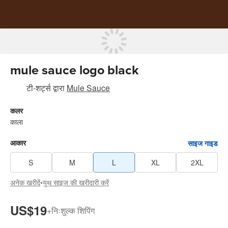
mule sauce logo black
टी-शर्ट्स
द्वारा
Mule Sauce
कलर
काला
आकार
साइज गाइड
S
M
L
XL
2XL
अनेक खरीदें
•
युथ साइज की खरीदारी करें
US$19
+
निःशुल्क शिपिंग