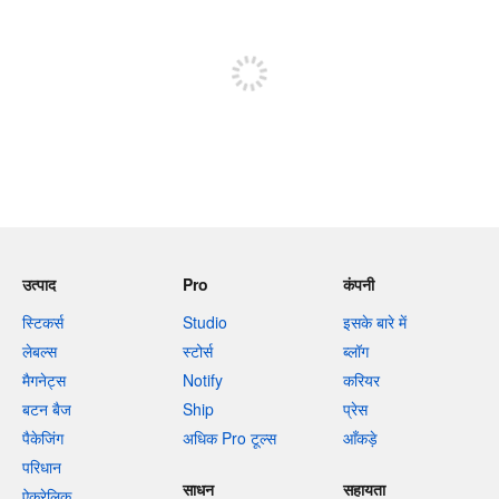
पोस्ट करने के लिए साइन अप करें
उत्पाद
Pro
कंपनी
स्टिकर्स
Studio
इसके बारे में
लेबल्स
स्टोर्स
ब्लॉग
मैगनेट्स
Notify
करियर
बटन बैज
Ship
प्रेस
पैकेजिंग
अधिक Pro टूल्स
आँकड़े
परिधान
साधन
सहायता
ऐक्रेलिक