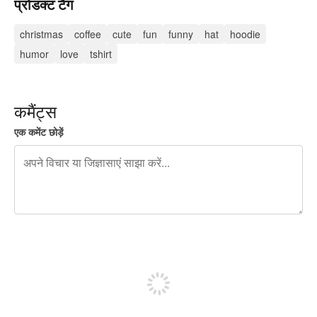
प्रोडक्ट टैग
christmas
coffee
cute
fun
funny
hat
hoodie
humor
love
tshirt
कमैंट्स
एक कमेंट छोड़ें
शेष वर्णों 240
पोस्ट करने के लिए साइन अप करें