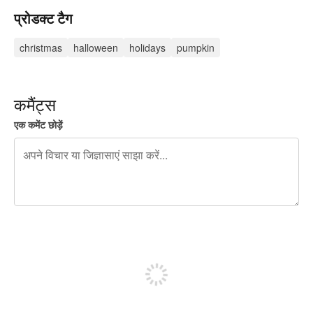
प्रोडक्ट टैग
christmas
halloween
holidays
pumpkin
कमैंट्स
एक कमेंट छोड़ें
शेष वर्णों 240
पोस्ट करने के लिए साइन अप करें