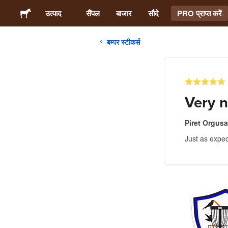
उत्पाद
सैंपल
बाजार
सौदे
PRO प्राप्त करें
बम्पर स्टीकर्स
स्टिकर्स
लेबल्स
Very n
मैगनेट्स
Piret Orgusa
Just as expec
बटन बैज
पैकेजिंग
परिधान
ऐक्रेलिक