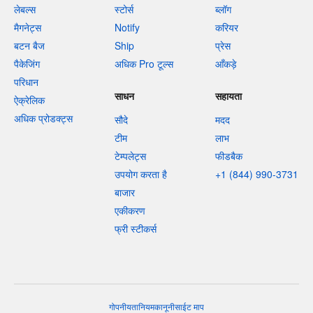
लेबल्स
स्टोर्स
ब्लॉग
मैगनेट्स
Notify
करियर
बटन बैज
Ship
प्रेस
पैकेजिंग
अधिक Pro टूल्स
आँकड़े
परिधान
साधन
सहायता
ऐक्रेलिक
अधिक प्रोडक्ट्स
सौदे
मदद
टीम
लाभ
टेम्पलेट्स
फीडबैक
उपयोग करता है
+1 (844) 990-3731
बाजार
एकीकरण
फ्री स्टीकर्स
गोपनीयता
नियम
कानूनी
साईट माप