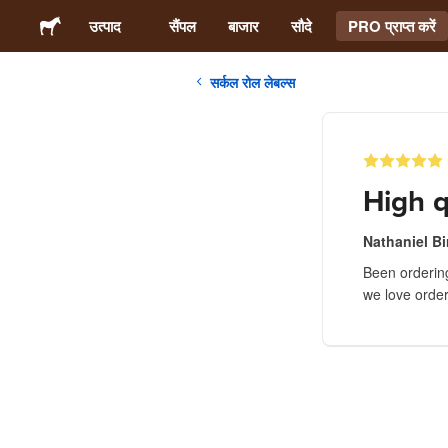
उत्पाद
सैंपल
बाजार
सौदे
PRO प्राप्त करें
सर्कल रोल लेबल्स
स्टिकर्स
लेबल्स
High q
मैगनेट्स
Nathaniel Bi
Been ordering
बटन बैज
we love order
पैकेजिंग
परिधान
ऐक्रेलिक