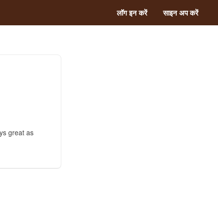
लॉग इन करें
साइन अप करें
ays great as