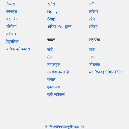
लेबल्स
स्टोर्स
ब्लॉग
मैगनेट्स
Notify
करियर
बटन बैज
Ship
प्रेस
पैकेजिंग
अधिक Pro टूल्स
आँकड़े
परिधान
साधन
सहायता
ऐक्रेलिक
अधिक प्रोडक्ट्स
सौदे
मदद
टीम
लाभ
टेम्पलेट्स
फीडबैक
उपयोग करता है
+1 (844) 990-3731
बाजार
एकीकरण
फ्री स्टीकर्स
गोपनीयता
नियम
कानूनी
साईट माप