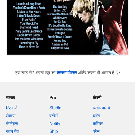
इस तरह से? अपना खुद का
कस्टम पोस्टर
ऑर्डर करना भी आसान है
🙂
उत्पाद
Pro
कंपनी
स्टिकर्स
Studio
इसके बारे में
लेबल्स
स्टोर्स
ब्लॉग
मैगनेट्स
Notify
करियर
बटन बैज
Ship
प्रेस