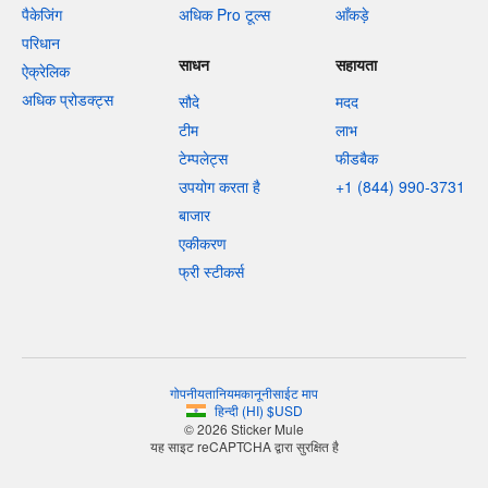
पैकेजिंग
अधिक Pro टूल्स
आँकड़े
परिधान
साधन
सहायता
ऐक्रेलिक
अधिक प्रोडक्ट्स
सौदे
मदद
टीम
लाभ
टेम्पलेट्स
फीडबैक
उपयोग करता है
+1 (844) 990-3731
बाजार
एकीकरण
फ्री स्टीकर्स
गोपनीयता
नियम
कानूनी
साईट माप
हिन्दी
(
HI
)
$
USD
© 2026 Sticker Mule
यह साइट reCAPTCHA द्वारा सुरक्षित है