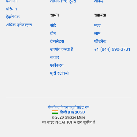
पैकेजिंग
अधिक Pro टूल्स
आँकड़े
परिधान
साधन
सहायता
ऐक्रेलिक
अधिक प्रोडक्ट्स
सौदे
मदद
टीम
लाभ
टेम्पलेट्स
फीडबैक
उपयोग करता है
+1 (844) 990-3731
बाजार
एकीकरण
फ्री स्टीकर्स
गोपनीयता
नियम
कानूनी
साईट माप
हिन्दी
(
HI
)
$
USD
© 2026 Sticker Mule
यह साइट reCAPTCHA द्वारा सुरक्षित है