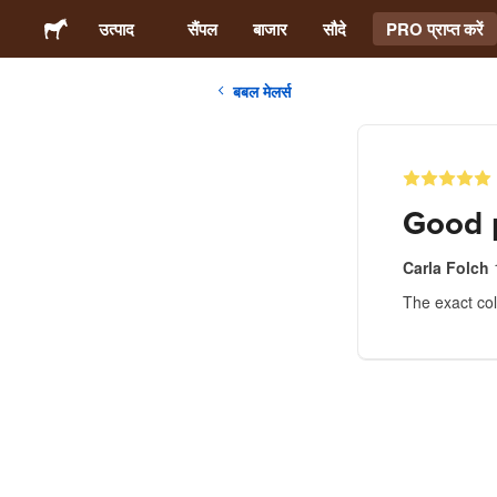
उत्पाद
सैंपल
बाजार
सौदे
PRO प्राप्त करें
बबल मेलर्स
स्टिकर्स
लेबल्स
Good 
मैगनेट्स
Carla Folch
The exact col
बटन बैज
पैकेजिंग
परिधान
ऐक्रेलिक