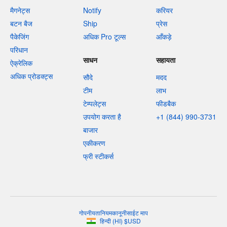
मैगनेट्स
Notify
करियर
बटन बैज
Ship
प्रेस
पैकेजिंग
अधिक Pro टूल्स
आँकड़े
परिधान
साधन
सहायता
ऐक्रेलिक
अधिक प्रोडक्ट्स
सौदे
मदद
टीम
लाभ
टेम्पलेट्स
फीडबैक
उपयोग करता है
+1 (844) 990-3731
बाजार
एकीकरण
फ्री स्टीकर्स
गोपनीयता
नियम
कानूनी
साईट माप
हिन्दी
(
HI
)
$
USD