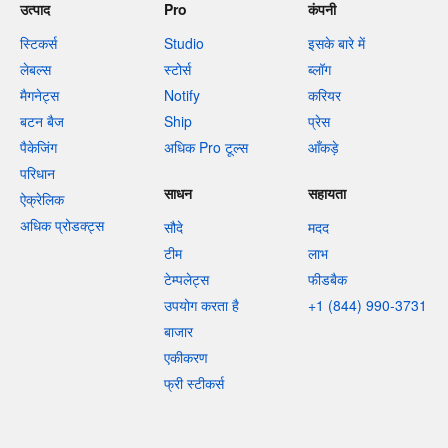
उत्पाद
Pro
कंपनी
स्टिकर्स
Studio
इसके बारे में
लेबल्स
स्टोर्स
ब्लॉग
मैगनेट्स
Notify
करियर
बटन बैज
Ship
प्रेस
पैकेजिंग
अधिक Pro टूल्स
आँकड़े
परिधान
साधन
सहायता
ऐक्रेलिक
अधिक प्रोडक्ट्स
सौदे
मदद
टीम
लाभ
टेम्पलेट्स
फीडबैक
उपयोग करता है
+1 (844) 990-3731
बाजार
एकीकरण
फ्री स्टीकर्स