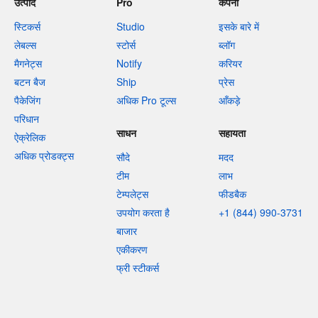
उत्पाद
Pro
कंपनी
स्टिकर्स
Studio
इसके बारे में
लेबल्स
स्टोर्स
ब्लॉग
मैगनेट्स
Notify
करियर
बटन बैज
Ship
प्रेस
पैकेजिंग
अधिक Pro टूल्स
आँकड़े
परिधान
साधन
सहायता
ऐक्रेलिक
अधिक प्रोडक्ट्स
सौदे
मदद
टीम
लाभ
टेम्पलेट्स
फीडबैक
उपयोग करता है
+1 (844) 990-3731
बाजार
एकीकरण
फ्री स्टीकर्स