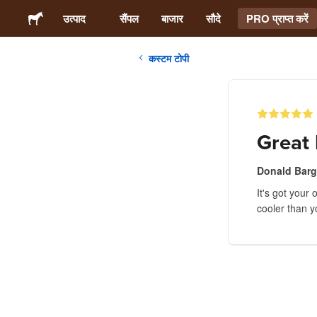
उत्पाद
सैंपल
बाजार
सौदे
PRO प्राप्त करें
कस्टम टोपी
स्टिकर्स
लेबल्स
Great 
मैगनेट्स
Donald Barg
It's got your 
बटन बैज
cooler than y
पैकेजिंग
परिधान
ऐक्रेलिक