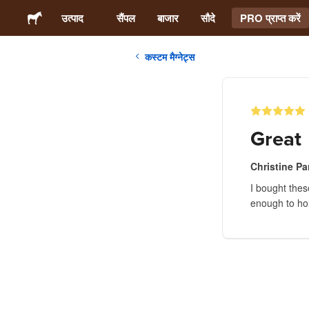
उत्पाद
सैंपल
बाजार
सौदे
PRO प्राप्त करें
कस्टम मैग्नेट्स
स्टिकर्स
लेबल्स
Great
मैगनेट्स
Christine Pa
I bought the
बटन बैज
enough to hol
पैकेजिंग
परिधान
ऐक्रेलिक