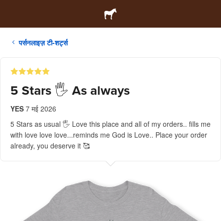
पर्सनलाइज़ टी-शर्ट्स
5 Stars 🖐️ As always
YES
7 मई 2026
5 Stars as usual 🖐️ Love this place and all of my orders.. fills me
with love love love...reminds me God is Love.. Place your order
already, you deserve it 🥰