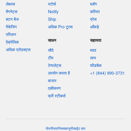
लेबल्स
स्टोर्स
ब्लॉग
मैगनेट्स
Notify
करियर
बटन बैज
Ship
प्रेस
पैकेजिंग
अधिक Pro टूल्स
आँकड़े
परिधान
साधन
सहायता
ऐक्रेलिक
अधिक प्रोडक्ट्स
सौदे
मदद
टीम
लाभ
टेम्पलेट्स
फीडबैक
उपयोग करता है
+1 (844) 990-3731
बाजार
एकीकरण
फ्री स्टीकर्स
गोपनीयता
नियम
कानूनी
साईट माप