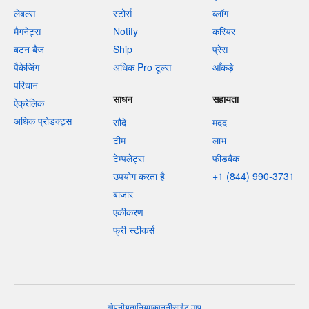
लेबल्स
स्टोर्स
ब्लॉग
मैगनेट्स
Notify
करियर
बटन बैज
Ship
प्रेस
पैकेजिंग
अधिक Pro टूल्स
आँकड़े
परिधान
साधन
सहायता
ऐक्रेलिक
अधिक प्रोडक्ट्स
सौदे
मदद
टीम
लाभ
टेम्पलेट्स
फीडबैक
उपयोग करता है
+1 (844) 990-3731
बाजार
एकीकरण
फ्री स्टीकर्स
गोपनीयता
नियम
कानूनी
साईट माप