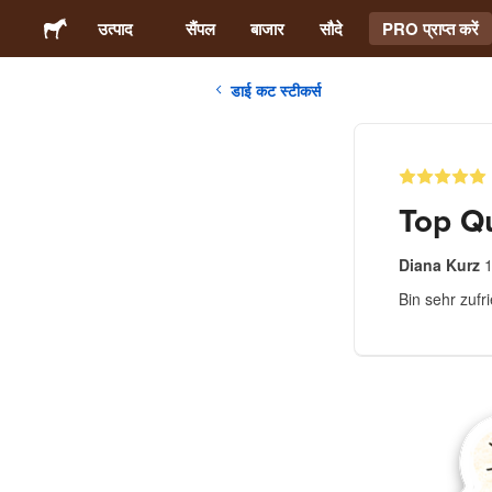
उत्पाद
सैंपल
बाजार
सौदे
PRO प्राप्त करें
डाई कट स्टीकर्स
स्टिकर्स
लेबल्स
Top Qua
मैगनेट्स
Diana Kurz
1
Bin sehr zufr
बटन बैज
पैकेजिंग
परिधान
ऐक्रेलिक